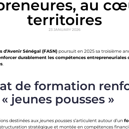
preneures, au cœ
territoires
23 JANUARY 2026
 d’Avenir Sénégal
(FASN)
poursuit en 2025 sa troisième a
enforcer durablement les compétences entrepreneuriales 
es
.
at de formation renf
 « jeunes pousses »
tions destinées aux
jeunes pousses
s’articulent autour d’un
fo
r structuration stratégique et montée en compétences financi