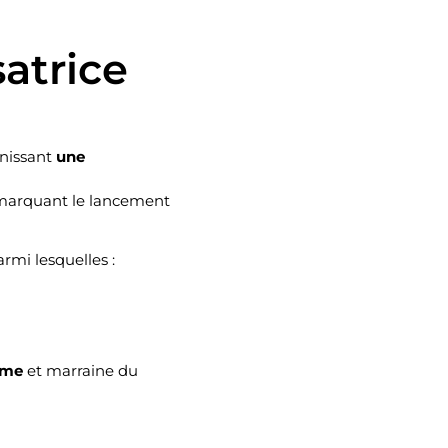
atrice
unissant
une
, marquant le lancement
rmi lesquelles :
mme
et marraine du