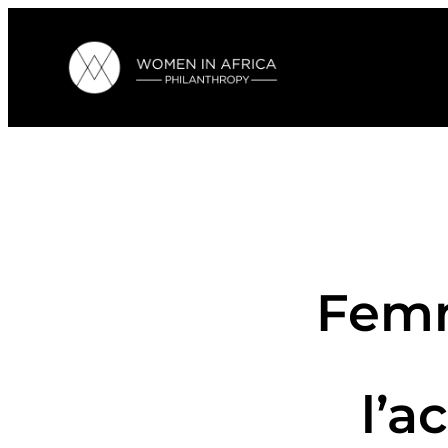
Femm
l’