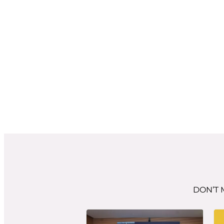
DON’T 