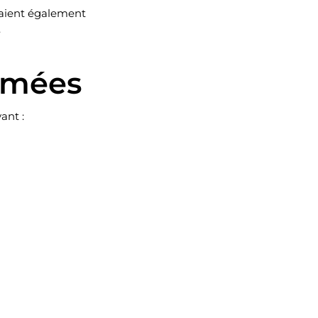
taient également
.
mmées
ant :