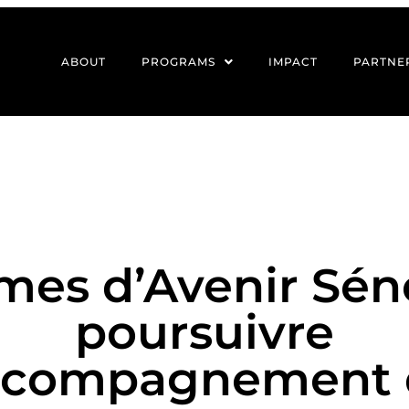
ABOUT
PROGRAMS
IMPACT
PARTNE
es d’Avenir Séné
poursuivre
accompagnement 