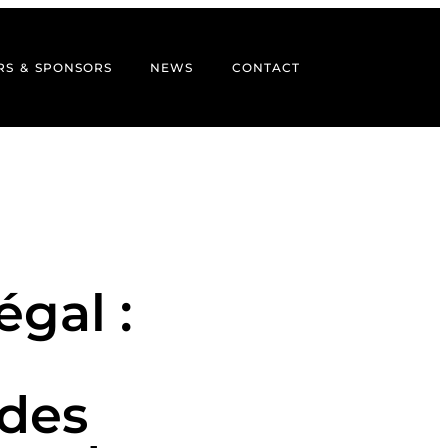
RS & SPONSORS
NEWS
CONTACT
gal :
des